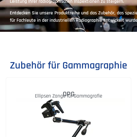
Leistung Ihrer radiographischen Inspektionen zu steigern.
Entdecken Sie unsere Produktreihe und das Zubehör, das spezie
für Fachleute in der industriellen Radiographie entwickelt wurde
Zubehör für Gammagraphie
OPG
Ellipsen Zange für Gammagrafie