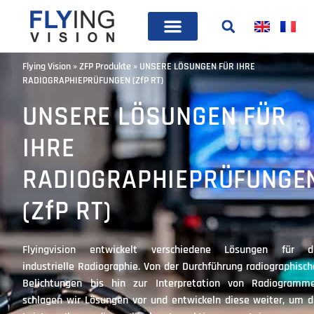
Flying Vision
»
ZFP Produkte
»
UNSERE LÖSUNGEN FÜR IHRE
RADIOGRAPHIEPRÜFUNGEN (ZfP RT)
UNSERE LÖSUNGEN FÜR
IHRE
RADIOGRAPHIEPRÜFUNGE
(ZfP RT)
Flyingvision entwickelt verschiedene Lösungen für d
industrielle Radiographie. Von der Durchführung radiographisch
Belichtungen bis hin zur Interpretation von Radiogramm
schlagen wir Lösungen vor und entwickeln diese weiter, um d