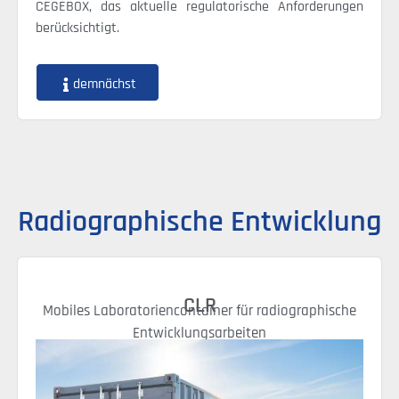
CEGEBOX, das aktuelle regulatorische Anforderungen
berücksichtigt.
demnächst
Radiographische Entwicklung
CLR
Mobiles Laboratoriencontainer für radiographische
Entwicklungsarbeiten